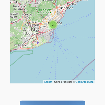
Travelers' Map is loading...
If you see this after your page is
3
loaded completely, leafletJS files
are missing.
Leaflet
| Carte créée par ©
OpenStreetMap