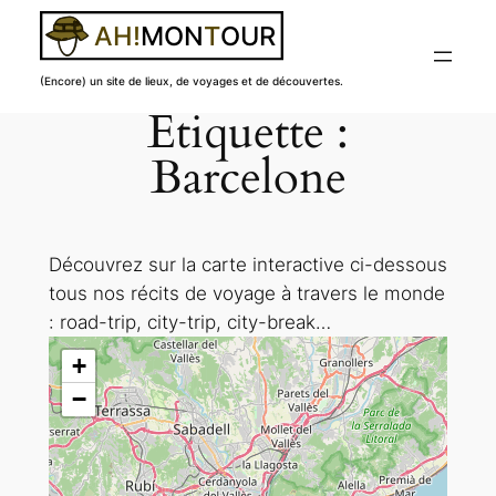
(Encore) un site de lieux, de voyages et de découvertes.
Étiquette :
Aller
au
Barcelone
contenu
Découvrez sur la carte interactive ci-dessous
tous nos récits de voyage à travers le monde
: road-trip, city-trip, city-break…
+
−