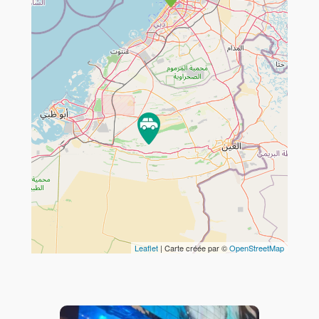
Travelers' Map is loading...
If you see this after your page is
loaded completely, leafletJS files
are missing.
Leaflet
| Carte créée par ©
OpenStreetMap