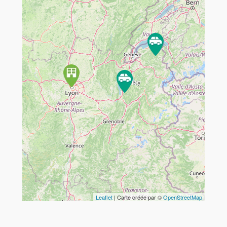
Travelers' Map is loading...
If you see this after your page is
loaded completely, leafletJS files
are missing.
Leaflet
| Carte créée par ©
OpenStreetMap