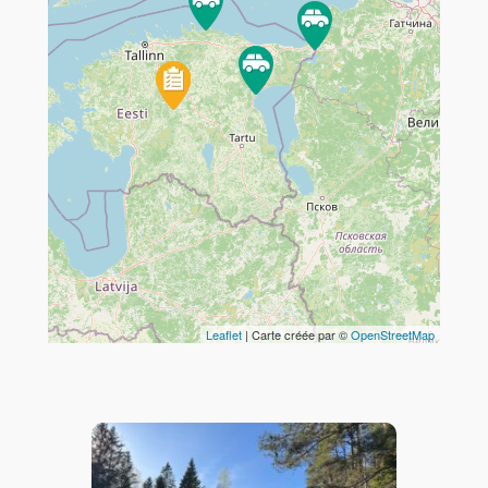
Travelers' Map is loading...
If you see this after your page is
loaded completely, leafletJS files
are missing.
Leaflet
| Carte créée par ©
OpenStreetMap