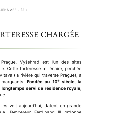
IENS AFFILIÉS
ORTERESSE CHARGÉE
 Prague, Vyšehrad est l’un des sites
lle. Cette forteresse millénaire, perchée
tava (la rivière qui traverse Prague), a
e
 marquants.
Fondée au 10
siècle, la
longtemps servi de résidence royale
,
que.
les voit aujourd’hui, datent en grande
e, l’empereur Ferdinand III ordonne