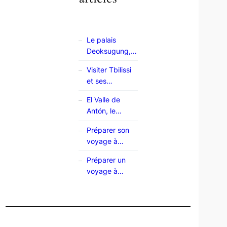
Le palais
Deoksugung,
un havre de
Visiter Tbilissi
paix à Séoul
et ses
environs :
El Valle de
mon guide
Antón, le
village posé
Préparer son
sur un volcan
voyage à
Madère : le
Préparer un
guide complet
voyage à
Londres : le
guide complet