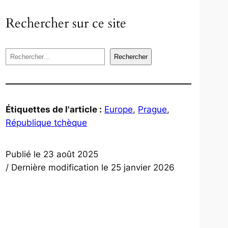
Rechercher sur ce site
R
Rechercher
e
c
h
e
Étiquettes de l'article :
Europe
, 
Prague
, 
r
République tchèque
c
h
Publié le 23 août 2025
e
/ Dernière modification le 25 janvier 2026
r