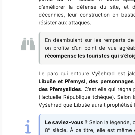
d’améliorer la défense du site, et 
décennies, leur construction en basti
résister aux attaques.
En déambulant sur les remparts de 
on profite d’un point de vue agréa
récompense les touristes qui s’éloig
Le parc qui entoure Vyšehrad est ja
Libuše et Přemysl, des personnages l
des Přemyslides
. C’est elle qui régna
(l’actuelle République tchèque). Selon 
Vyšehrad que Libuše aurait prophétisé l
Le saviez-vous ?
Selon la légende, c
e
8
siècle. À ce titre, elle est même