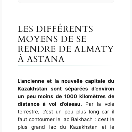
L’embarquement à bord du
train vers Astana
Le récit de ma nuit à bord
du train
LES DIFFÉRENTS
Le réveil et l’arrivée à Astana,
MOYENS DE SE
le lendemain matin
Mon verdict sur cette
RENDRE DE ALMATY
expérience en train de nuit au
À ASTANA
Kazakhstan
Les avantages
Les inconvénients
L’ancienne et la nouvelle capitale du
Informations pratiques
Kazakhstan sont séparées d’environ
un peu moins de 1000 kilomètres de
distance à vol d’oiseau.
Par la voie
terrestre, c’est un peu plus long car il
faut contourner le lac Balkhach : c’est le
plus grand lac du Kazakhstan et le