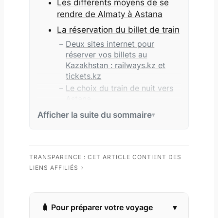
Les différents moyens de se
rendre de Almaty à Astana
La réservation du billet de train
Deux sites internet pour
réserver vos billets au
Kazakhstan : railways.kz et
tickets.kz
Le choix du train de nuit vers
Astana
Les différentes classes à bord
Afficher la suite du sommaire
des trains au Kazakhstan
Mon périple en train entre
Almaty et Astana, le jour J
TRANSPARENCE : CET ARTICLE CONTIENT DES
L’arrivée à la gare d’Almaty
LIENS AFFILIÉS
Les vendeurs de pommes en
attendant le train…
L’arrivée d’un train ! (mais pas
Pour préparer votre voyage
encore le mien)