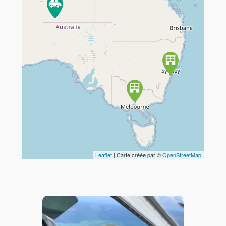
Travelers' Map is loading...
If you see this after your page is
loaded completely, leafletJS files
are missing.
Leaflet
| Carte créée par ©
OpenStreetMap