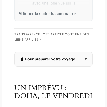
avec une jolie vue sur la
skyline de Doha
Afficher la suite du sommaire
La parade de la garde princière
du Qatar : des dromadaires
en ville !
La Corniche de Doha
TRANSPARENCE : CET ARTICLE CONTIENT DES
LIENS AFFILIÉS
Le musée d’art islamique
de Doha
Informations pratiques
Pour préparer votre voyage
UN IMPRÉVU :
DOHA, LE VENDREDI