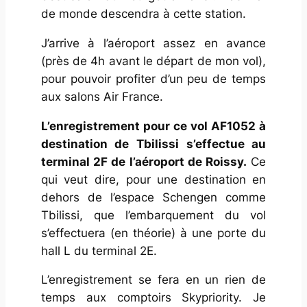
de monde descendra à cette station.
5
1
J’arrive à l’aéroport assez en avance
0
(près de 4h avant le départ de mon vol),
5
pour pouvoir profiter d’un peu de temps
5
aux salons Air France.
3
9
L’enregistrement pour ce vol AF1052 à
6
destination de Tbilissi s’effectue au
terminal 2F de l’aéroport de Roissy.
Ce
qui veut dire, pour une destination en
dehors de l’espace Schengen comme
Tbilissi, que l’embarquement du vol
s’effectuera (en théorie) à une porte du
hall L du terminal 2E.
L’enregistrement se fera en un rien de
temps aux comptoirs Skypriority. Je