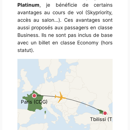
Platinum
, je bénéficie de certains
avantages au cours de vol (Skypriority,
accès au salon…). Ces avantages sont
aussi proposés aux passagers en classe
Business. Ils ne sont pas inclus de base
avec un billet en classe Economy (hors
statut).
Z
o
o
m
l
e
v
e
l