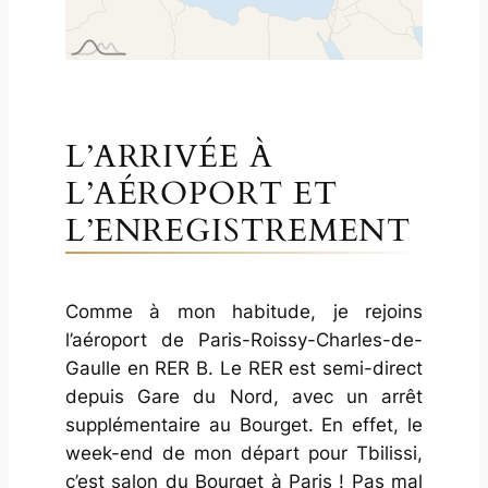
c
h
a
n
g
e
L’ARRIVÉE À
d
L’AÉROPORT ET
t
L’ENREGISTREMENT
o
6
.
Comme à mon habitude, je rejoins
8
l’aéroport de Paris-Roissy-Charles-de-
9
Gaulle en RER B. Le RER est semi-direct
9
depuis Gare du Nord, avec un arrêt
9
supplémentaire au Bourget. En effet, le
2
week-end de mon départ pour Tbilissi,
3
c’est salon du Bourget à Paris ! Pas mal
4