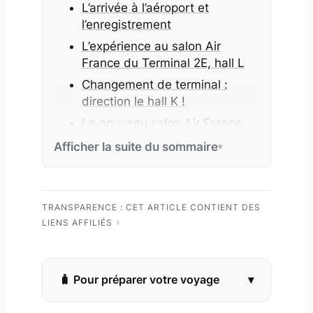
L’arrivée à l’aéroport et
l’enregistrement
L’expérience au salon Air
France du Terminal 2E, hall L
Changement de terminal :
direction le hall K !
Le nouveau salon Air France
du terminal 2E, hall K
Afficher la suite du sommaire
L’embarquement à Roissy
À bord du vol AF1052 vers
Tbilissi
TRANSPARENCE : CET ARTICLE CONTIENT DES
L’arrivée à l’aéroport de Tbilissi
LIENS AFFILIÉS
en Géorgie
Mon verdict : une note de 7/10
Pour préparer votre voyage
Bonus : mes récits de voyage
en Géorgie