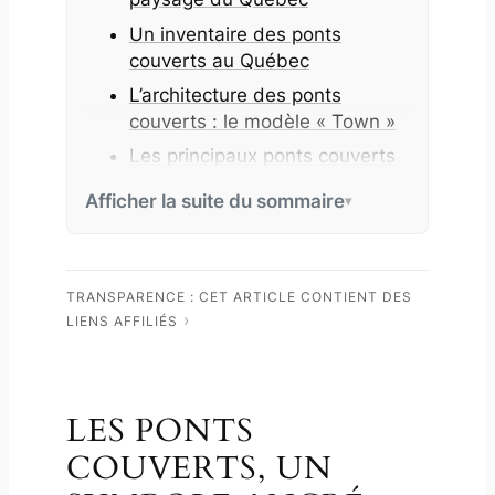
Un inventaire des ponts
couverts au Québec
L’architecture des ponts
couverts : le modèle « Town »
Les principaux ponts couverts
au Québec, en route vers la
Afficher la suite du sommaire
Gaspésie
Informations pratiques
TRANSPARENCE : CET ARTICLE CONTIENT DES
LIENS AFFILIÉS
LES PONTS
COUVERTS, UN