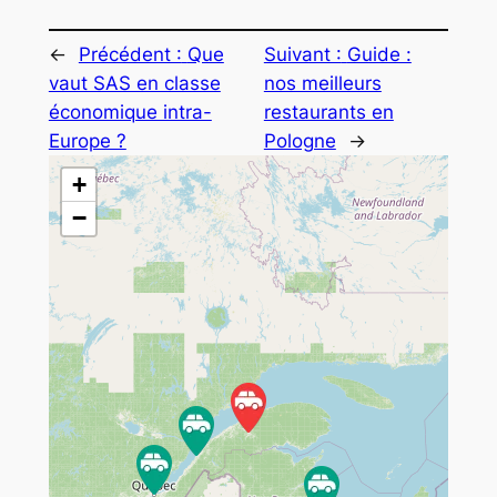
←
Précédent :
Que
Suivant :
Guide :
vaut SAS en classe
nos meilleurs
économique intra-
restaurants en
Europe ?
Pologne
→
+
−
Travelers' Map is loading...
If you see this after your page is
loaded completely, leafletJS files
are missing.