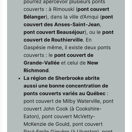
pourrez apercevoir plusieurs ponts
couverts : à Rimouski (
pont couvert
Bélanger
), dans la ville d’Amqui (
pont
couvert des Anses-Saint-Jean
,
pont couvert Beauséjour
), ou le
pont
couvert de Routhierville
. En
Gaspésie même, il existe deux ponts
couverts : le
pont couvert de
Grande-Vallée
et celui de
New
Richmond
.
La région de Sherbrooke abrite
aussi une bonne concentration de
ponts couverts variés au Québec
:
pont couvert de Milby Waterville, pont
couvert John Cook (à Cookshire-
Eaton), pont couvert McVetty-
McKenzie de Gould, pont couvert
Paul-Emile Giguère (à Ulverton), pont