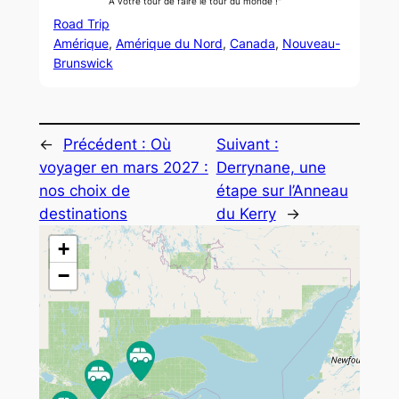
À votre tour de faire le tour du monde !"
Road Trip
Amérique
, 
Amérique du Nord
, 
Canada
, 
Nouveau-
Brunswick
←
Précédent :
Où
Suivant :
voyager en mars 2027 :
Derrynane, une
nos choix de
étape sur l’Anneau
destinations
du Kerry
→
+
−