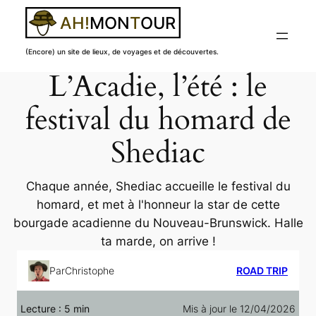
(Encore) un site de lieux, de voyages et de découvertes.
L’Acadie, l’été : le
Aller
au
festival du homard de
contenu
Shediac
Chaque année, Shediac accueille le festival du
homard, et met à l'honneur la star de cette
bourgade acadienne du Nouveau-Brunswick. Halle
ta marde, on arrive !
Par
Christophe
ROAD TRIP
Lecture :
5
min
Mis à jour le 12/04/2026