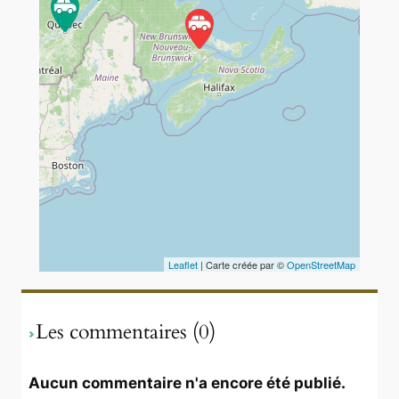
Travelers' Map is loading...
If you see this after your page is
loaded completely, leafletJS files
are missing.
Leaflet
| Carte créée par ©
OpenStreetMap
Les commentaires (0)
Aucun commentaire n'a encore été publié.