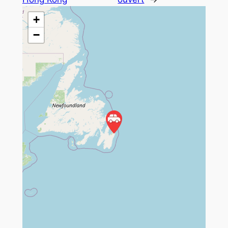
+
−
Travelers' Map is loading...
If you see this after your page is
loaded completely, leafletJS files
are missing.