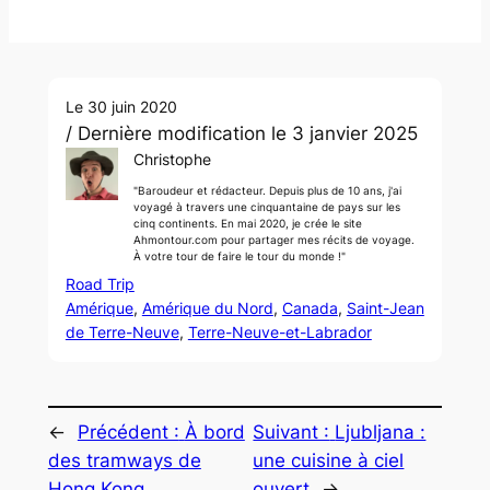
Le 30 juin 2020
/ Dernière modification le 3 janvier 2025
Christophe
"Baroudeur et rédacteur. Depuis plus de 10 ans, j'ai
voyagé à travers une cinquantaine de pays sur les
cinq continents. En mai 2020, je crée le site
Ahmontour.com pour partager mes récits de voyage.
À votre tour de faire le tour du monde !"
Road Trip
Amérique
, 
Amérique du Nord
, 
Canada
, 
Saint-Jean
de Terre-Neuve
, 
Terre-Neuve-et-Labrador
←
Précédent :
À bord
Suivant :
Ljubljana :
des tramways de
une cuisine à ciel
Hong Kong
ouvert
→