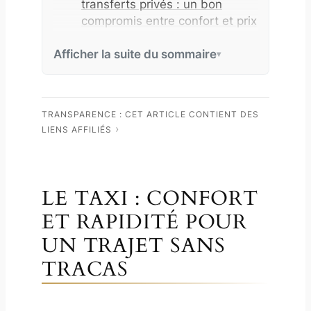
transferts privés : un bon
compromis entre confort et prix
Que faire lors de votre
Afficher la suite du sommaire
première journée à Hanoï ?
D’autres questions pour
rejoindre Hanoï depuis
l’aéroport ?
TRANSPARENCE : CET ARTICLE CONTIENT DES
LIENS AFFILIÉS
LE TAXI : CONFORT
ET RAPIDITÉ POUR
UN TRAJET SANS
TRACAS