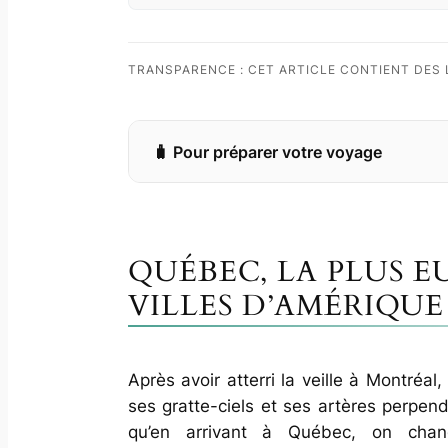
La terrasse Dufferin, le plus be
Saint-Laurent
Les plaines d’Abraham, un haut-li
TRANSPARENCE : CET ARTICLE CONTIENT DES L
contemporaine) de Québec
À voir à côté de Québec : le pa
Pour finir : que voir à Québec s
Pour préparer votre voyage
Informations pratiques
QUÉBEC, LA PLUS 
VILLES D’AMÉRIQU
Après avoir atterri la veille à Montréal
ses gratte-ciels et ses artères perpend
qu’en arrivant à Québec, on chang