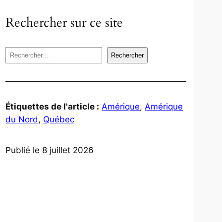
Rechercher sur ce site
R
Rechercher
e
c
h
e
Étiquettes de l'article :
Amérique
, 
Amérique
r
du Nord
, 
Québec
c
h
Publié le 8 juillet 2026
e
r