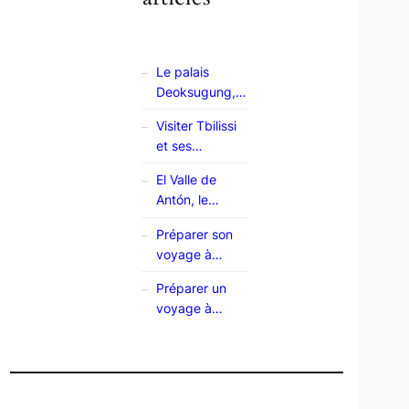
Le palais
Deoksugung,
un havre de
Visiter Tbilissi
paix à Séoul
et ses
environs :
El Valle de
mon guide
Antón, le
village posé
Préparer son
sur un volcan
voyage à
Madère : le
Préparer un
guide complet
voyage à
Londres : le
guide complet