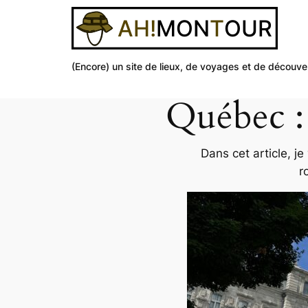
(Encore) un site de lieux, de voyages et de découve
Québec : 
Aller
au
contenu
Dans cet article, j
r