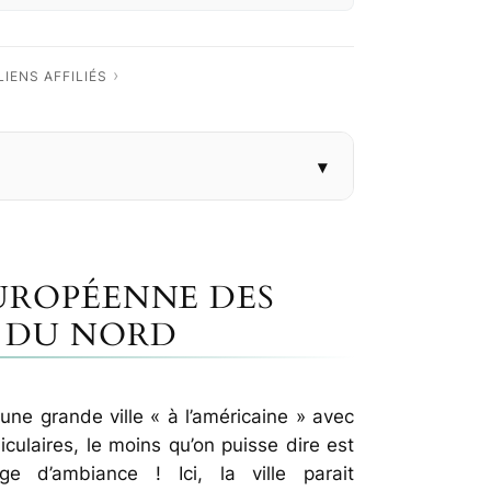
au point de vue de Québec sur le fleuve
eu de l’histoire (passée et
IENS AFFILIÉS
rc de la Chute-Montmorency
i vous n’avez que quelques heures ?
EUROPÉENNE DES
E DU NORD
, une grande ville « à l’américaine » avec
iculaires, le moins qu’on puisse dire est
e d’ambiance ! Ici, la ville parait