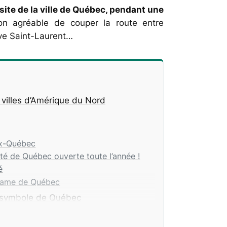
isite de la ville de Québec, pendant une
n agréable de couper la route entre
uve Saint-Laurent…
villes d’Amérique du Nord
ux-Québec
ité de Québec ouverte toute l’année !
é
-Dame de Québec
e symbole de Québec
plaines d’Abraham