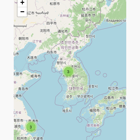
+
−
Travelers' Map is loading...
If you see this after your page is
3
loaded completely, leafletJS files
are missing.
3