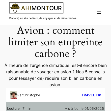
(Encore) un site de lieux, de voyages et de découvertes.
Avion : comment
Aller
au
limiter son empreinte
contenu
carbone ?
À l'heure de l'urgence climatique, est-il encore bien
raisonnable de voyager en avion ? Nos 5 conseils
pour (essayer de) réduire son bilan carbone en
avion.
Par
Christophe
TRAVEL TIP
Lecture :
7
min
Mis à jour le 01/06/2025