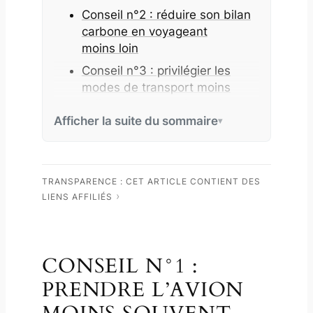
Conseil n°2 : réduire son bilan
carbone en voyageant
moins loin
Conseil n°3 : privilégier les
modes de transport moins
polluants, comme les trains
de nuit
Afficher la suite du sommaire
Conseil n°4 : limiter son bilan
carbone en optant pour des
vols directs et des avions
TRANSPARENCE : CET ARTICLE CONTIENT DES
modernes
LIENS AFFILIÉS
Conseil n°5 : compenser
l’empreinte carbone de ses vols
en avion
CONSEIL N°1 :
Pour aller plus loin…
PRENDRE L’AVION