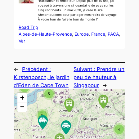
"Baroudeur et rédacteur. Depuis plus de 10 ans, j'ai
voyagé à travers une cinquantaine de pays sur les
cinq continents. En mai 2020, je crée le site
Ahmontour.com pour partager mes récits de voyage.
À votre tour de faire le tour du monde !"
Road Trip
Alpes-de-Haute-Provence
, 
Europe
, 
France
, 
PACA
, 
Var
←
Précédent :
Suivant :
Prendre un
Kirstenbosch, le jardin
peu de hauteur à
d’Eden de Cape Town
Singapour
→
8
5
+
−
9
4